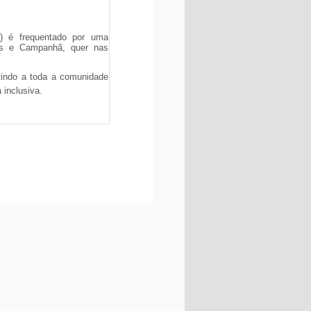
)
é frequentado por uma
hos e Campanhã, quer nas
tindo a toda a comunidade
 inclusiva.