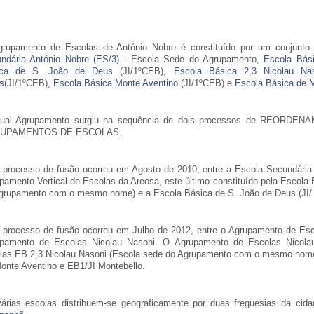
rupamento de Escolas de António Nobre é constituído por um conjunto
ndária António Nobre (ES/3)
- Escola Sede do Agrupamento,
Escola Bás
ica de S. João de Deus
(JI/1ºCEB),
Escola Básica 2,3 Nicolau Na
s
(JI/1ºCEB),
Escola Básica Monte Aventino
(JI/1ºCEB) e
Escola Básica de M
ual Agrupamento surgiu na sequência de dois processos de
REORDENA
UPAMENTOS DE ESCOLAS.
 processo de fusão ocorreu em Agosto de 2010, entre a Escola Secundária 
pamento Vertical de Escolas da Areosa, este último constituído pela Escola 
grupamento com o mesmo nome) e a Escola Básica de S. João de Deus (JI/
 processo de fusão ocorreu em Julho de 2012, entre o Agrupamento de Esc
pamento de Escolas Nicolau Nasoni. O Agrupamento de Escolas Nicola
las EB 2,3 Nicolau Nasoni (Escola sede do Agrupamento com o mesmo nome
Monte Aventino e EB1/JI Montebello.
árias escolas distribuem-se geograficamente por duas freguesias da cid