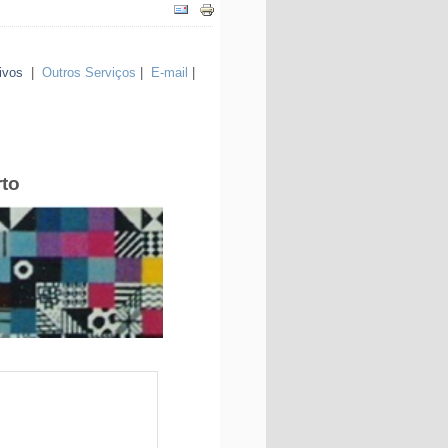
ivos
|
Outros Serviços
|
E-mail
|
rto